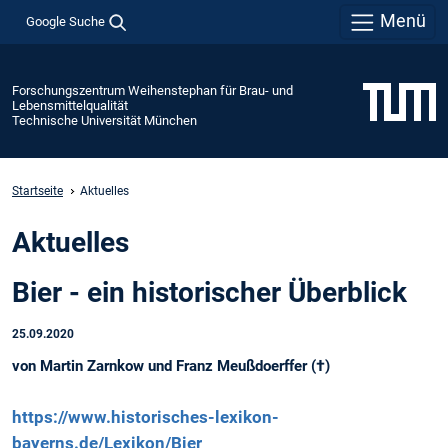
Menü
Google Suche
Forschungszentrum Weihenstephan für Brau- und
Lebensmittelqualität
Technische Universität München
Startseite
Aktuelles
Aktuelles
Bier - ein historischer Überblick
25.09.2020
von Martin Zarnkow und Franz Meußdoerffer (†)
https://www.historisches-lexikon-
bayerns.de/Lexikon/Bier