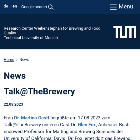
Menu
de
en
Google search
Research Center Weihenstephan for Brewing and Food
Quality
Technical University of Munich
Home
News
News
Talk@TheBrewery
22.08.2023
Frau
Dr. Martina Gastl
begrüßte am 17.08.2023 zum
Talk@TheBrewery unseren Gast Dr.
Glen Fox
, Anheuser-Bush
endowed Professor for Malting and Brewing Sciences der
University of California, Davis. Dr. Fox leitet dort das Brewing