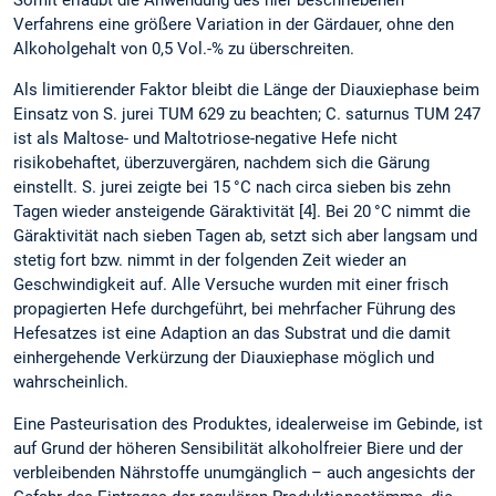
Somit erlaubt die Anwendung des hier beschriebenen
Verfahrens eine größere Variation in der Gärdauer, ohne den
Alkoholgehalt von 0,5 Vol.-% zu überschreiten.
Als limitierender Faktor bleibt die Länge der Diauxiephase beim
Einsatz von S. jurei TUM 629 zu beachten; C. saturnus TUM 247
ist als Maltose- und Maltotriose-negative Hefe nicht
risikobehaftet, überzuvergären, nachdem sich die Gärung
einstellt. S. jurei zeigte bei 15 °C nach circa sieben bis zehn
Tagen wieder ansteigende Gäraktivität [4]. Bei 20 °C nimmt die
Gäraktivität nach sieben Tagen ab, setzt sich aber langsam und
stetig fort bzw. nimmt in der folgenden Zeit wieder an
Geschwindigkeit auf. Alle Versuche wurden mit einer frisch
propagierten Hefe durchgeführt, bei mehrfacher Führung des
Hefesatzes ist eine Adaption an das Substrat und die damit
einhergehende Verkürzung der Diauxiephase möglich und
wahrscheinlich.
Eine Pasteurisation des Produktes, idealerweise im Gebinde, ist
auf Grund der höheren Sensibilität alkoholfreier Biere und der
verbleibenden Nährstoffe unumgänglich – auch angesichts der