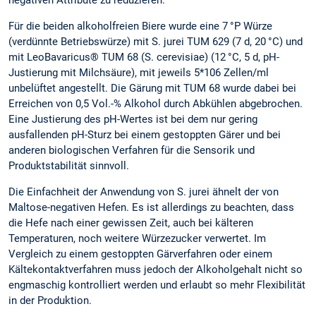
negativen Attribute zu reduzieren.
Für die beiden alkoholfreien Biere wurde eine 7 °P Würze
(verdünnte Betriebswürze) mit S. jurei TUM 629 (7 d, 20 °C) und
mit LeoBavaricus® TUM 68 (S. cerevisiae) (12 °C, 5 d, pH-
Justierung mit Milchsäure), mit jeweils 5*106 Zellen/ml
unbelüftet angestellt. Die Gärung mit TUM 68 wurde dabei bei
Erreichen von 0,5 Vol.-% Alkohol durch Abkühlen abgebrochen.
Eine Justierung des pH-Wertes ist bei dem nur gering
ausfallenden pH-Sturz bei einem gestoppten Gärer und bei
anderen biologischen Verfahren für die Sensorik und
Produktstabilität sinnvoll.
Die Einfachheit der Anwendung von S. jurei ähnelt der von
Maltose-negativen Hefen. Es ist allerdings zu beachten, dass
die Hefe nach einer gewissen Zeit, auch bei kälteren
Temperaturen, noch weitere Würzezucker verwertet. Im
Vergleich zu einem gestoppten Gärverfahren oder einem
Kältekontaktverfahren muss jedoch der Alkoholgehalt nicht so
engmaschig kontrolliert werden und erlaubt so mehr Flexibilität
in der Produktion.