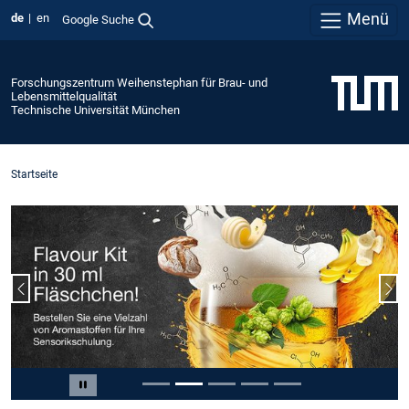
Menü
de
en
Google Suche
Forschungszentrum Weihenstephan für Brau- und
Lebensmittelqualität
Technische Universität München
Startseite
Vorheriger Slide
Näc
Slide 2 von 5
Carousel pausieren