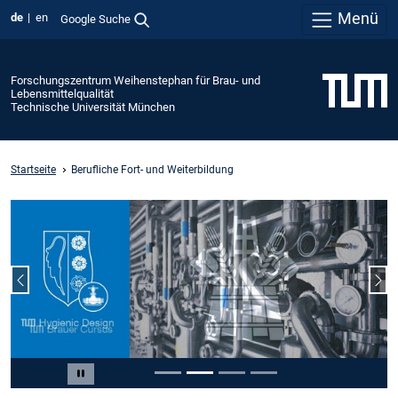
Menü
de
en
Google Suche
Forschungszentrum Weihenstephan für Brau- und
Lebensmittelqualität
Technische Universität München
Startseite
Berufliche Fort- und Weiterbildung
Vorheriger Slide
Näc
Slide 2 von 4
Carousel pausieren